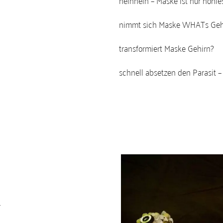
neinnein – Maske ist nur hohle
nimmt sich Maske WHATs Geh
transformiert Maske Gehirn?
schnell absetzen den Parasit –
r