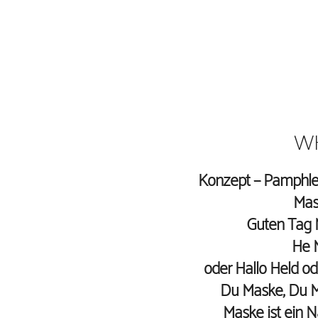
WH
Konzept – Pamphlet
Mas
Guten Tag 
He 
oder Hallo Held o
Du Maske, Du Mo
Maske ist ein