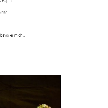
s Papier
irn?
 bevor er mich …