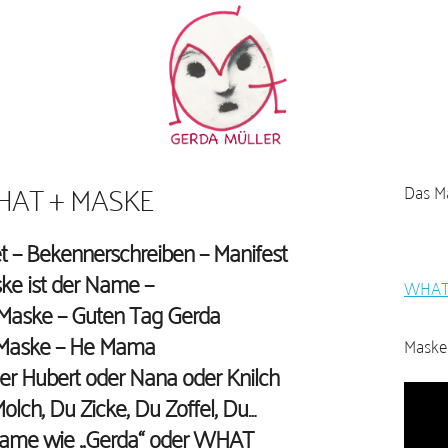
AT + MASKE
Das Ma
 – Bekennerschreiben – Manifest
ke ist der Name –
WHAT-
Maske – Guten Tag Gerda
Maske – He Mama
Maske
der Hubert oder Nana oder Knilch
V
lch, Du Zicke, Du Zoffel, Du…
i
 Name wie „Gerda“ oder WHAT
d