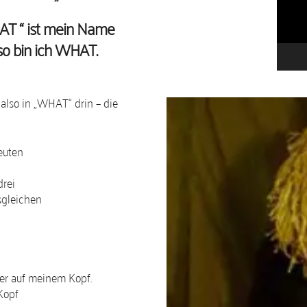
e
AT “ ist mein Name
o
-
so bin ich WHAT.
P
l
a
 also in „WHAT“ drin – die
y
e
r
euten
rei
sgleichen
ier auf meinem Kopf.
Kopf