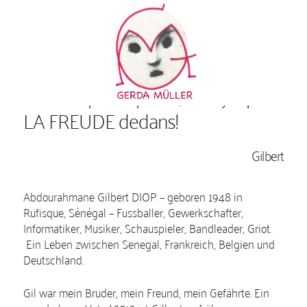
Ce n’est pas la peine, s’il n’y a pas
LA FREUDE dedans!
Gilbert
Abdourahmane Gilbert DIOP – geboren 1948 in
Rufisque, Sénégal – Fussballer, Gewerkschafter,
Informatiker, Musiker, Schauspieler, Bandleader, Griot.
Ein Leben zwischen Senegal, Frankreich, Belgien und
Deutschland.
Gil war mein Bruder, mein Freund, mein Gefährte. Ein