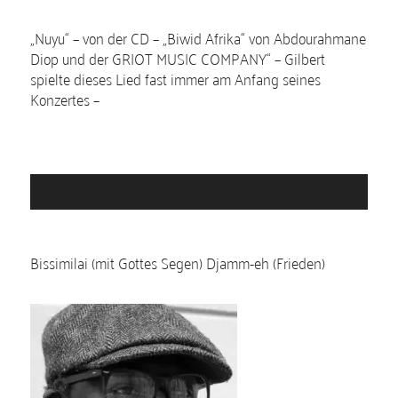
„Nuyu“ – von der CD – „Biwid Afrika“ von Abdourahmane
Diop und der GRIOT MUSIC COMPANY“ – Gilbert
spielte dieses Lied fast immer am Anfang seines
Konzertes –
A
u
d
i
Bissimilai (mit Gottes Segen) Djamm-eh (Frieden)
o
-
P
l
a
y
e