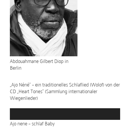
r
Abdouahmane Gilbert Diop in
Berlin
„Ajo Néné“ – ein traditionelles Schlaflied (Wolof) von der
CD „Heart Tones“ (Sammlung internationaler
Wiegenlieder)
A
u
Ajo nene – schlaf Baby
d